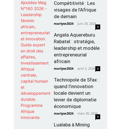
Compétitivité : Les
visages de l’Afrique
de demain
marlyse2024
-
juin 29, 2026
0
Angela Aquereburu
Rabatel : stratégie,
leadership et modèle
entrepreneurial
africain
marlyse2024
-
avril 3, 2026
0
Technopole de Sfax :
quand l’innovation
locale devient un
levier de diplomatie
économique
marlyse2024
-
mars 30, 2026
0
Lualaba à Mining