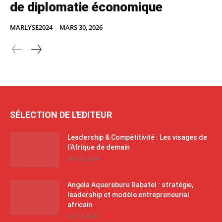
de diplomatie économique
MARLYSE2024
-
MARS 30, 2026
SÉLECTION DE L'EDITEUR
Leadership & Compétitivité : Les visages de
l’Afrique de demain
juin 29, 2026
Angela Aquereburu Rabatel : stratégie,
leadership et modèle entrepreneurial
africain
avril 3, 2026