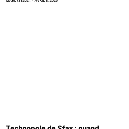
MARLYSE2024
-
AVRIL 3, 2026
Technopole de Sfax : quand