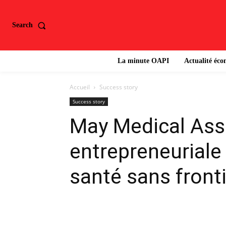
Search
La minute OAPI
Actualité éc
Accueil
Success story
Success story
May Medical Assi
entrepreneuriale
santé sans front