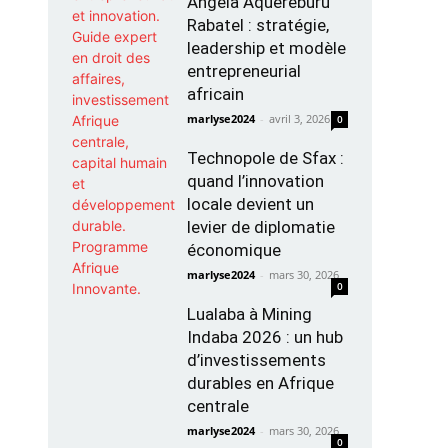
Angela Aquereburu
Rabatel : stratégie,
leadership et modèle
entrepreneurial
africain
marlyse2024
-
avril 3, 2026
0
Technopole de Sfax :
quand l’innovation
locale devient un
levier de diplomatie
économique
marlyse2024
-
mars 30, 2026
0
Lualaba à Mining
Indaba 2026 : un hub
d’investissements
durables en Afrique
centrale
marlyse2024
-
mars 30, 2026
0