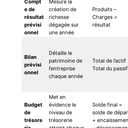
Compt
Mesure la
e de
création de
Produits –
résultat
richesse
Charges =
prévisi
dégagée sur
résultat
onnel
une année
Détaille le
Bilan
patrimoine de
Total de l’actif
prévisi
l’entreprise
Total du passif
onnel
chaque année
Met en
Budget
évidence le
Solde final =
de
niveau de
solde de dépar
trésore
trésorerie
+ encaissemen
rie
atteint chaque
– décaissemen