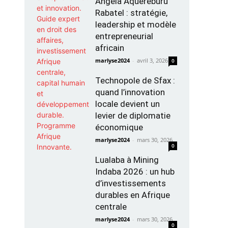
Angela Aquereburu
Rabatel : stratégie,
leadership et modèle
entrepreneurial
africain
marlyse2024
-
avril 3, 2026
0
Technopole de Sfax :
quand l’innovation
locale devient un
levier de diplomatie
économique
marlyse2024
-
mars 30, 2026
0
Lualaba à Mining
Indaba 2026 : un hub
d’investissements
durables en Afrique
centrale
marlyse2024
-
mars 30, 2026
0