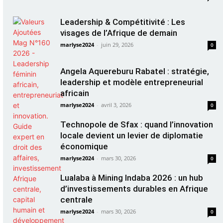
Leadership & Compétitivité : Les
visages de l’Afrique de demain
marlyse2024
-
juin 29, 2026
0
Angela Aquereburu Rabatel : stratégie,
leadership et modèle entrepreneurial
africain
marlyse2024
-
avril 3, 2026
0
Technopole de Sfax : quand l’innovation
locale devient un levier de diplomatie
économique
marlyse2024
-
mars 30, 2026
0
Lualaba à Mining Indaba 2026 : un hub
d’investissements durables en Afrique
centrale
marlyse2024
-
mars 30, 2026
0