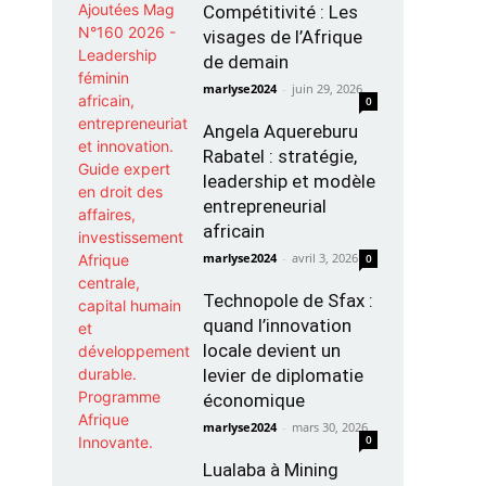
Compétitivité : Les
visages de l’Afrique
de demain
marlyse2024
-
juin 29, 2026
0
Angela Aquereburu
Rabatel : stratégie,
leadership et modèle
entrepreneurial
africain
marlyse2024
-
avril 3, 2026
0
Technopole de Sfax :
quand l’innovation
locale devient un
levier de diplomatie
économique
marlyse2024
-
mars 30, 2026
0
Lualaba à Mining