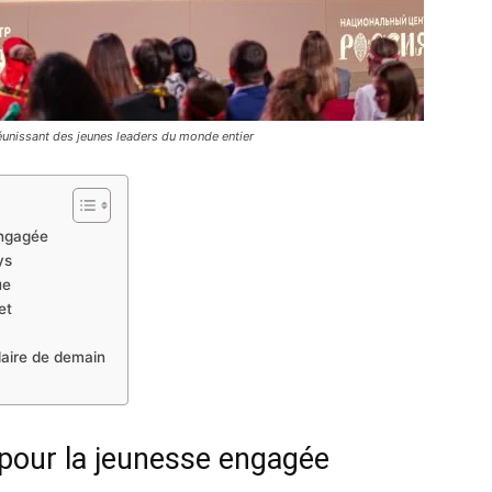
réunissant des jeunes leaders du monde entier
engagée
ys
ue
et
laire de demain
pour la jeunesse engagée