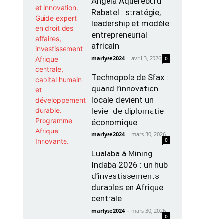
Angela Aquereburu
Rabatel : stratégie,
leadership et modèle
entrepreneurial
africain
marlyse2024
-
avril 3, 2026
0
Technopole de Sfax :
quand l’innovation
locale devient un
levier de diplomatie
économique
marlyse2024
-
mars 30, 2026
0
Lualaba à Mining
Indaba 2026 : un hub
d’investissements
durables en Afrique
centrale
marlyse2024
-
mars 30, 2026
0