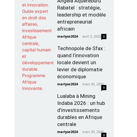
Angela Aquereburu
Rabatel : stratégie,
leadership et modèle
entrepreneurial
africain
marlyse2024
-
avril 3, 2026
0
Technopole de Sfax :
quand l’innovation
locale devient un
levier de diplomatie
économique
marlyse2024
-
mars 30, 2026
0
Lualaba à Mining
Indaba 2026 : un hub
d’investissements
durables en Afrique
centrale
marlyse2024
-
mars 30, 2026
0