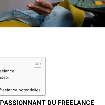
Twitter
Pinterest
WhatsApp
reelance
essor
freelance potentielles
 PASSIONNANT DU FREELANCE