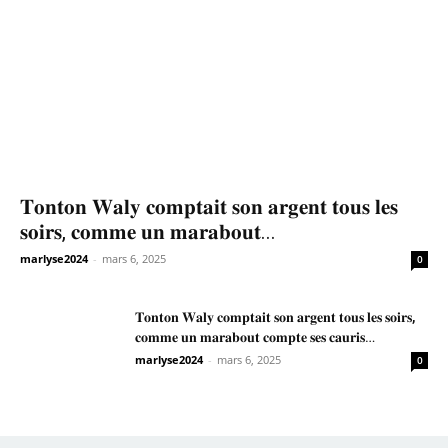
𝐓𝐨𝐧𝐭𝐨𝐧 𝐖𝐚𝐥𝐲 𝐜𝐨𝐦𝐩𝐭𝐚𝐢𝐭 𝐬𝐨𝐧 𝐚𝐫𝐠𝐞𝐧𝐭 𝐭𝐨𝐮𝐬 𝐥𝐞𝐬
𝐬𝐨𝐢𝐫𝐬, 𝐜𝐨𝐦𝐦𝐞 𝐮𝐧 𝐦𝐚𝐫𝐚𝐛𝐨𝐮𝐭...
marlyse2024
-
mars 6, 2025
0
𝐓𝐨𝐧𝐭𝐨𝐧 𝐖𝐚𝐥𝐲 𝐜𝐨𝐦𝐩𝐭𝐚𝐢𝐭 𝐬𝐨𝐧 𝐚𝐫𝐠𝐞𝐧𝐭 𝐭𝐨𝐮𝐬 𝐥𝐞𝐬 𝐬𝐨𝐢𝐫𝐬,
𝐜𝐨𝐦𝐦𝐞 𝐮𝐧 𝐦𝐚𝐫𝐚𝐛𝐨𝐮𝐭 𝐜𝐨𝐦𝐩𝐭𝐞 𝐬𝐞𝐬 𝐜𝐚𝐮𝐫𝐢𝐬…
marlyse2024
-
mars 6, 2025
0