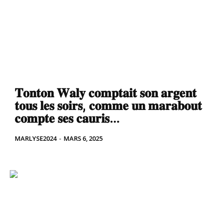
𝐓𝐨𝐧𝐭𝐨𝐧 𝐖𝐚𝐥𝐲 𝐜𝐨𝐦𝐩𝐭𝐚𝐢𝐭 𝐬𝐨𝐧 𝐚𝐫𝐠𝐞𝐧𝐭
𝐭𝐨𝐮𝐬 𝐥𝐞𝐬 𝐬𝐨𝐢𝐫𝐬, 𝐜𝐨𝐦𝐦𝐞 𝐮𝐧 𝐦𝐚𝐫𝐚𝐛𝐨𝐮𝐭
𝐜𝐨𝐦𝐩𝐭𝐞 𝐬𝐞𝐬 𝐜𝐚𝐮𝐫𝐢𝐬…
MARLYSE2024
-
MARS 6, 2025